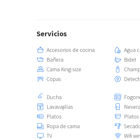
Servicios
Accesorios de cocina
Agua c
Bañera
Bidet
Cama King-size
Cham
Copas
Detect
Ducha
Fogon
Lavavajillas
Never
Platos
Platos
Ropa de cama
Secado
TV
Wifi wi