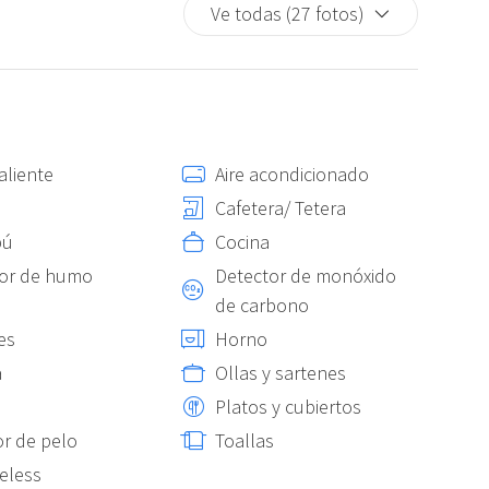
Ve todas (27 fotos)
aliente
Aire acondicionado
Cafetera/ Tetera
pú
Cocina
or de humo
Detector de monóxido
de carbono
es
Horno
a
Ollas y sartenes
Platos y cubiertos
r de pelo
Toallas
reless