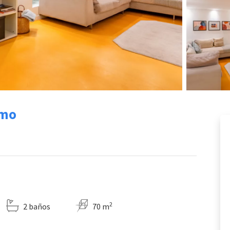
omo
2
2 baños
70 m