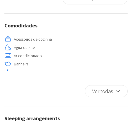
Comodidades
Acessórios de cozinha
Água quente
Ar condicionado
Banheira
Banho
Bidê
Cama king size
Ver todas
Copos
Cozinha
Detector de monóxido de carbono
Sleeping arrangements
Fogão
Forno