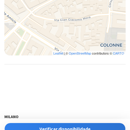
Leaflet
| ©
OpenStreetMap
contributors ©
CARTO
MILANO
ota@bluenesthome.it
Verificar disponibilidade