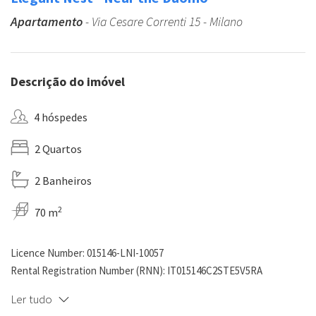
Apartamento
- Via Cesare Correnti 15 - Milano
Descrição do imóvel
4 hóspedes
2 Quartos
2 Banheiros
2
70 m
Licence Number: 015146-LNI-10057
Rental Registration Number (RNN): IT015146C2STE5V5RA
Ler tudo