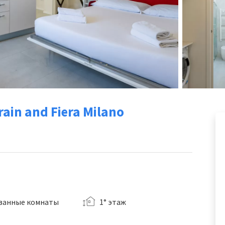
rain and Fiera Milano
 ванные комнаты
1° этаж