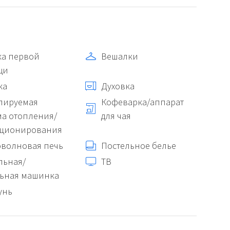
ка первой
Вешалки
щи
ка
Духовка
лируемая
Кофеварка/аппарат
ма отопления/
для чая
ционирования
волновая печь
Постельное белье
льная/
ТВ
ьная машинка
унь