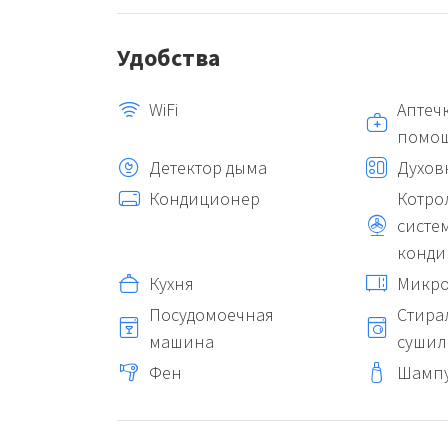
Удобства
WiFi
Аптеч
помо
Детектор дыма
Духов
Кондиционер
Котро
систе
конди
Кухня
Микро
Посудомоечная
Стира
машина
сушил
Фен
Шамп