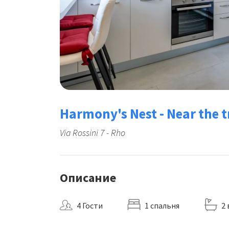
Harmony's Nest - Near the t
Via Rossini 7 - Rho
Описание
4 Гости
1 cпальня
2