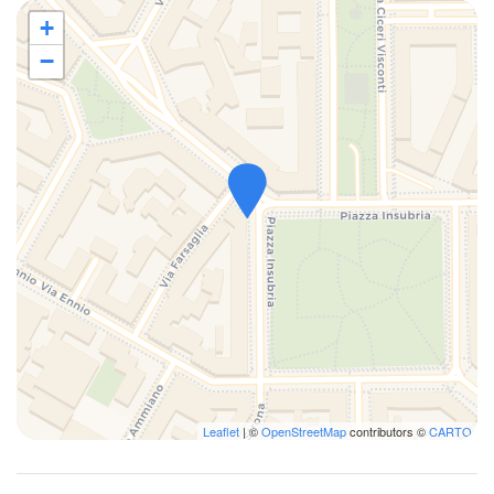
+
−
Leaflet
| ©
OpenStreetMap
contributors ©
CARTO