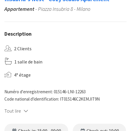
Appartement
- Piazza Insubria 8 - Milano
Description
2 Clients
1 salle de bain
4° étage
Numéro d'enregistrement: 015146-LNI-12263
Code national d'identification: IT015146C2KEMJIT9N
Tout lire
Check-in: 15:00 - 00:00
Check-out: 10:00