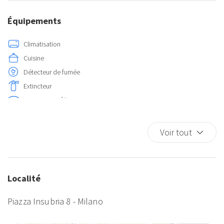
Équipements
Climatisation
Cuisine
Détecteur de fumée
Extincteur
Internet sans fil
Lave-linge
Lave-linge/sèche-linge
Voir tout
Trousse premiers secours
TV
Localité
Piazza Insubria 8 - Milano