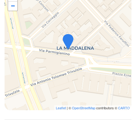
−
Leaflet
| ©
OpenStreetMap
contributors ©
CARTO