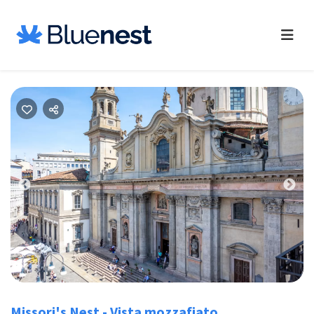
Previous
Nex
Missori's Nest - Vista mozzafiato