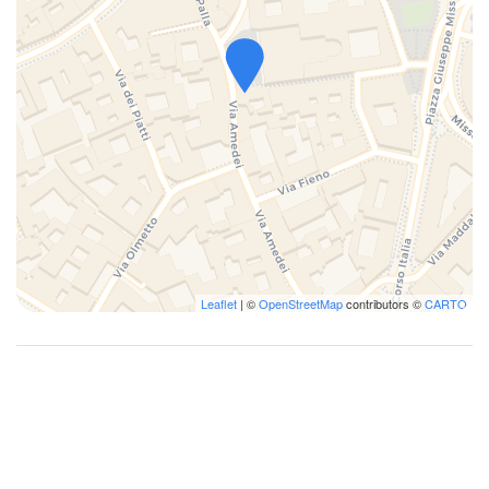
Leaflet
| ©
OpenStreetMap
contributors ©
CARTO