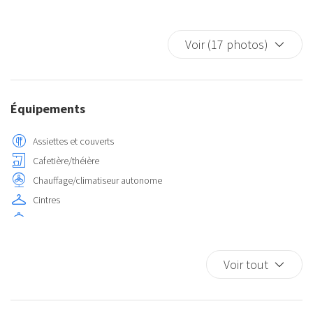
Voir (17 photos)
Équipements
Assiettes et couverts
Cafetière/théière
Chauffage/climatiseur autonome
Cintres
Cuisine
Cuisinière
Détecteur de fumée
Voir tout
Eau chaude
Extincteur