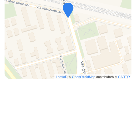
Leaflet
| ©
OpenStreetMap
contributors ©
CARTO