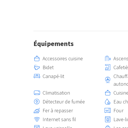
Équipements
Accessoires cuisine
Ascen
Bidet
Cafeti
Canapé-lit
Chauff
auton
Climatisation
Cuisin
Détecteur de fumée
Eau c
Fer à repasser
Four
Internet sans fil
Lave-l