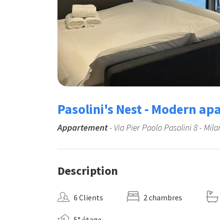
Pasolini's Nest - Modern a
Appartement
- Via Pier Paolo Pasolini 8 - Mil
Description
6 Clients
2 chambres
5° étage