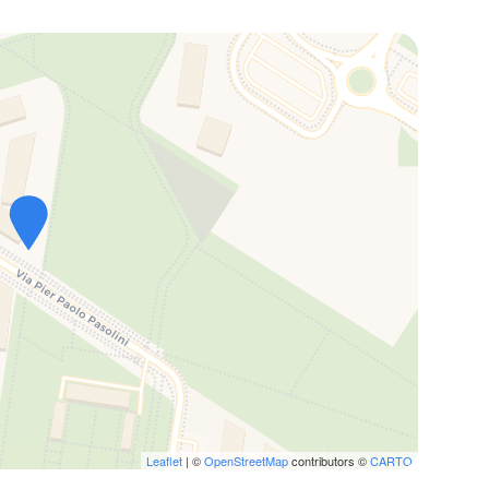
Leaflet
| ©
OpenStreetMap
contributors ©
CARTO