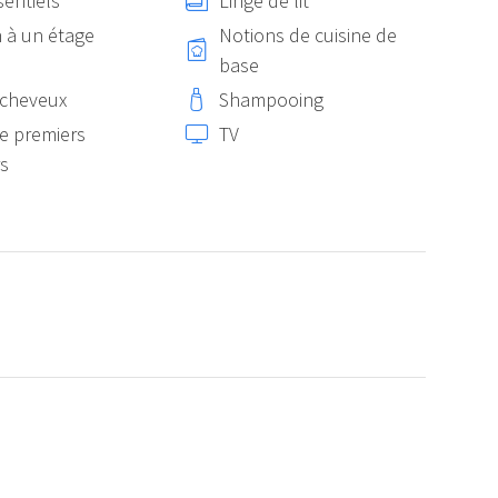
sentiels
Linge de lit
 à un étage
Notions de cuisine de
base
-cheveux
Shampooing
e premiers
TV
s