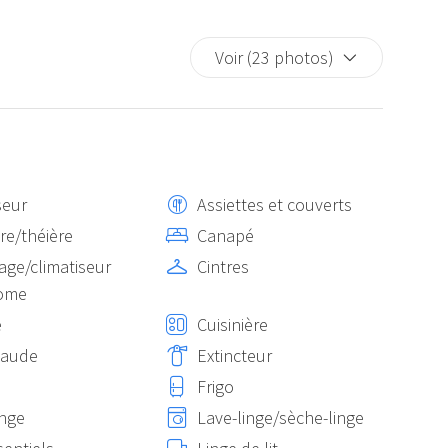
Voir (23 photos)
seur
Assiettes et couverts
ère/théière
Canapé
age/climatiseur
Cintres
ome
e
Cuisinière
haude
Extincteur
Frigo
inge
Lave-linge/sèche-linge