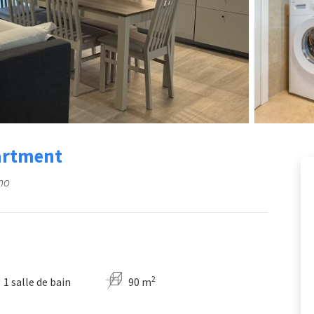
partment
ano
2
1 salle de bain
90 m