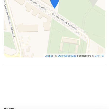
Стиральная/сушильная машинка
ТВ
Утюг
Фен
Шампунь
Leaflet
| ©
OpenStreetMap
contributors ©
CARTO
MILANO