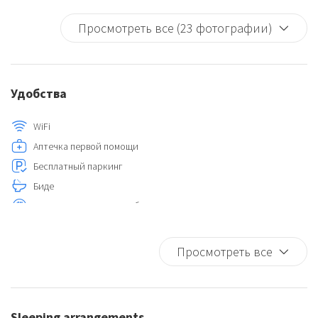
Просмотреть все (23 фотографии)
Удобства
WiFi
Аптечка первой помощи
Бесплатный паркинг
Биде
Блюда и столовое серебро
Вешалки
Гладильная доска
Просмотреть все
Горячая вода
Детектор дыма
Диван
Sleeping arrangements