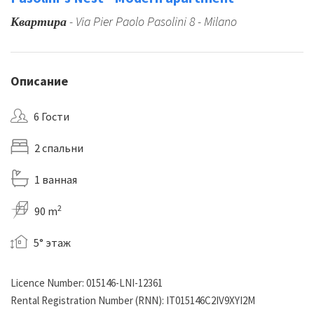
Квартира
- Via Pier Paolo Pasolini 8 - Milano
Описание
6 Гости
2 спальни
1 ванная
2
90 m
5° этаж
Licence Number: 015146-LNI-12361
Rental Registration Number (RNN): IT015146C2IV9XYI2M