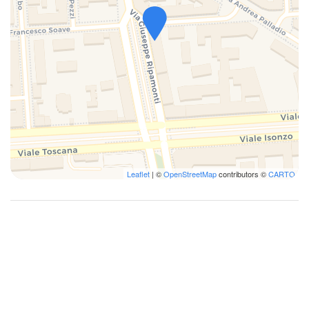
Serviettes de toilette
Shampooing
Trousse premiers secours
TV
Verres
Leaflet
| ©
OpenStreetMap
contributors ©
CARTO