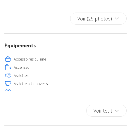
Voir (29 photos)
Équipements
Accessoires cuisine
Ascenseur
Assiettes
Assiettes et couverts
Assiettes et couverts
Balcon/terrasse
Bidet
Voir tout
Cafetière/théière
Canapé-lit