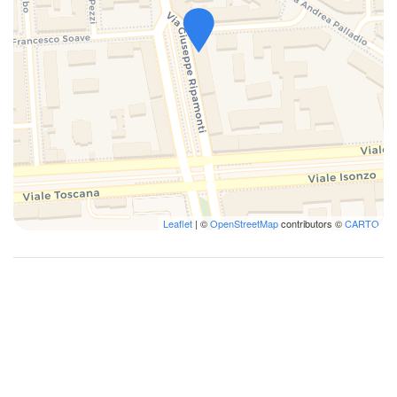
Sofá-cama
Talheres
Toalhas
TV
Varanda/Terraço
Leaflet
| ©
OpenStreetMap
contributors ©
CARTO