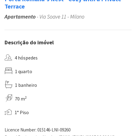
Terrace
Apartamento
- Via Soave 11 - Milano
Descrição do imóvel
4 hóspedes
1 quarto
1 banheiro
2
70 m
1° Piso
Licence Number: 015146-LNI-09260