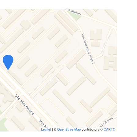
Leaflet
| ©
OpenStreetMap
contributors ©
CARTO