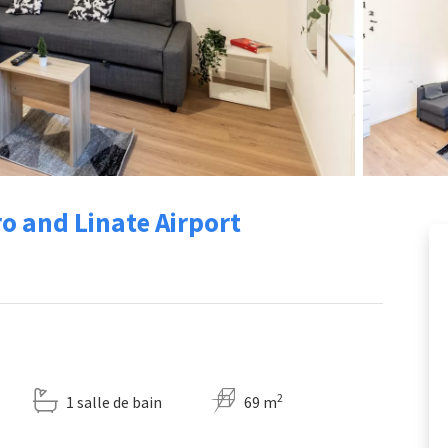
ro and Linate Airport
2
1 salle de bain
69 m