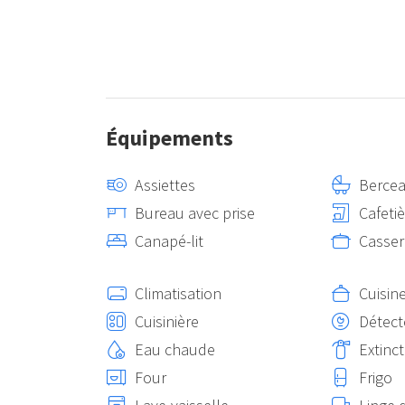
Équipements
Assiettes
Berce
Bureau avec prise
Cafeti
Canapé-lit
Casser
Climatisation
Cuisin
Cuisinière
Détect
Eau chaude
Extinc
Four
Frigo