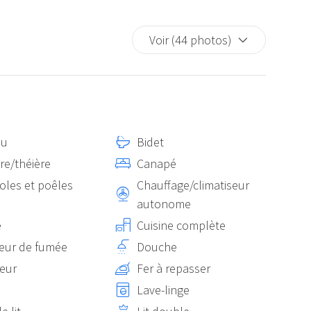
Voir (44 photos)
au
Bidet
ère/théière
Canapé
oles et poêles
Chauffage/climatiseur
autonome
e
Cuisine complète
eur de fumée
Douche
teur
Fer à repasser
Lave-linge