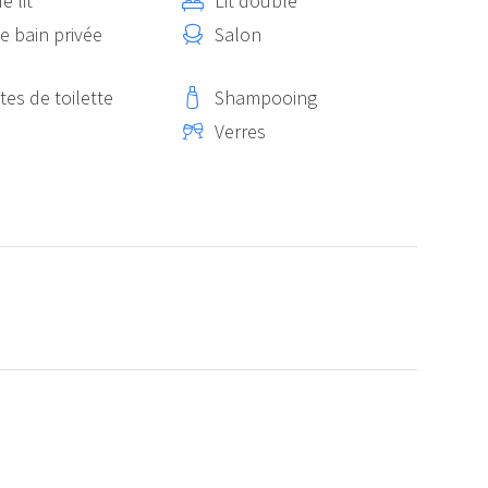
e lit
Lit double
e bain privée
Salon
tes de toilette
Shampooing
Verres