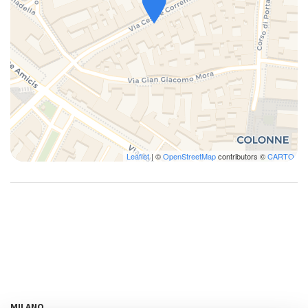
Leaflet
| ©
OpenStreetMap
contributors ©
CARTO
MILANO