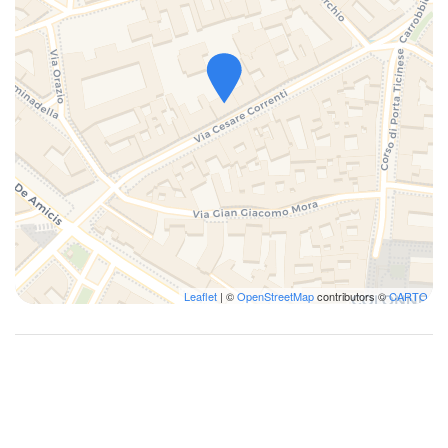
Leaflet
| ©
OpenStreetMap
contributors ©
CARTO