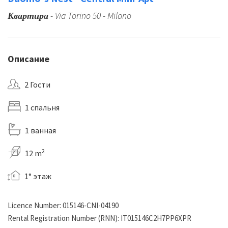
Квартира
- Via Torino 50 - Milano
Описание
2 Гости
1 cпальня
1 ванная
2
12 m
1° этаж
Licence Number: 015146-CNI-04190
Rental Registration Number (RNN): IT015146C2H7PP6XPR