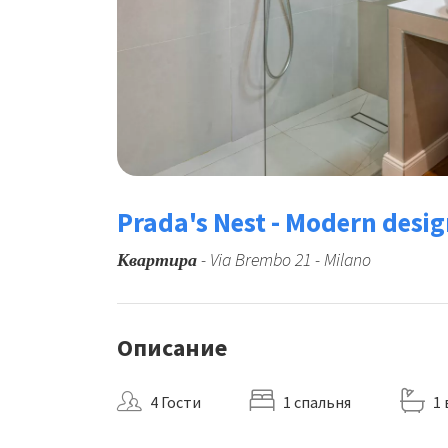
Prada's Nest - Modern desig
Квартира
- Via Brembo 21 - Milano
Описание
4 Гости
1 cпальня
1