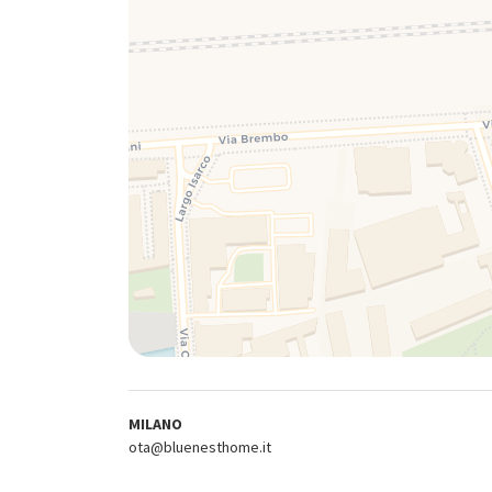
MILANO
ota@bluenesthome.it