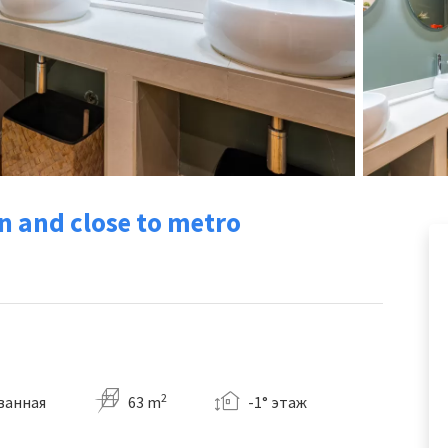
n and close to metro
2
 ванная
63 m
-1° этаж