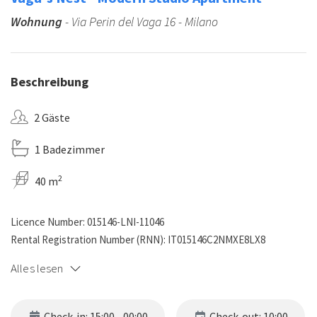
Wohnung
- Via Perin del Vaga 16 - Milano
Beschreibung
2 Gäste
1 Badezimmer
2
40 m
Licence Number: 015146-LNI-11046
Rental Registration Number (RNN): IT015146C2NMXE8LX8
Alles lesen
Check-in: 15:00 - 00:00
Check-out: 10:00