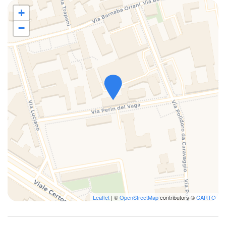
Kühlschrank
+
Phon
−
Rollläden
Schlafsofa
Shampoo
Tafelsilber
Teller und Besteck
Teller und Geschirr
Töpfe und Pfannen
Unabhängige Heizung / Klimaanlage
Vollständige Küche
Waschmaschine
Waschmaschine / Trockner
Leaflet
| ©
OpenStreetMap
contributors ©
CARTO