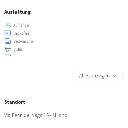
Austattung
Aufhänger
Backofen
Bettwäsche
Bidet
Fernseher
Geschirrspüler
Gläser
Alles anzeigen
Grundlegende Kochkenntnisse
Internet wireless
Kaffee-/Teemaschine
Standort
Klimatisierung
Küche
Via Perin del Vaga 16 - Milano
Küchenzubehör