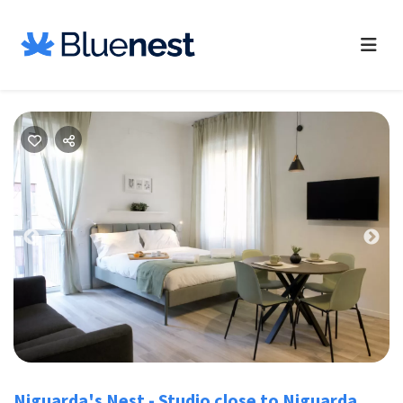
Previous
Nex
Niguarda's Nest - Studio close to Niguarda