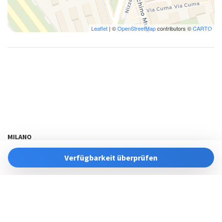
Leaflet
| ©
OpenStreetMap
contributors ©
CARTO
MILANO
ota@bluenesthome.it
Verfügbarkeit überprüfen
Powered by