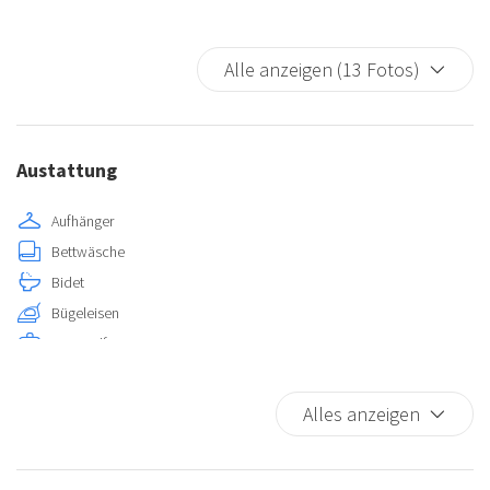
Alle anzeigen (13 Fotos)
Austattung
Aufhänger
Bettwäsche
Bidet
Bügeleisen
Erste-Hilfe-Kasten
Fernseher
Feuerlöscher
Alles anzeigen
Geschirrspüler
Heißes Wasser