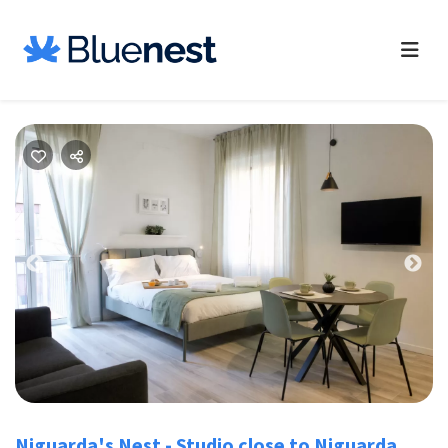
Previous
Nex
Niguarda's Nest - Studio close to Niguarda