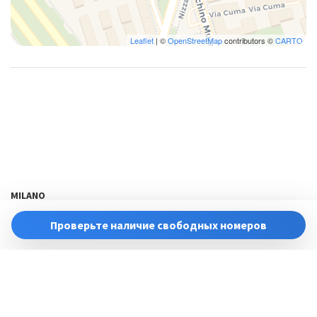
Leaflet
| ©
OpenStreetMap
contributors ©
CARTO
MILANO
ota@bluenesthome.it
Проверьте наличие свободных номеров
Powered by