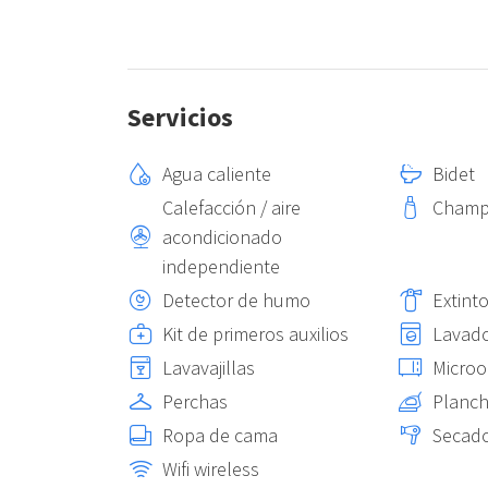
Servicios
Agua caliente
Bidet
Calefacción / aire
Cham
acondicionado
independiente
Detector de humo
Extinto
Kit de primeros auxilios
Lavad
Lavavajillas
Micro
Perchas
Planch
Ropa de cama
Secado
Wifi wireless