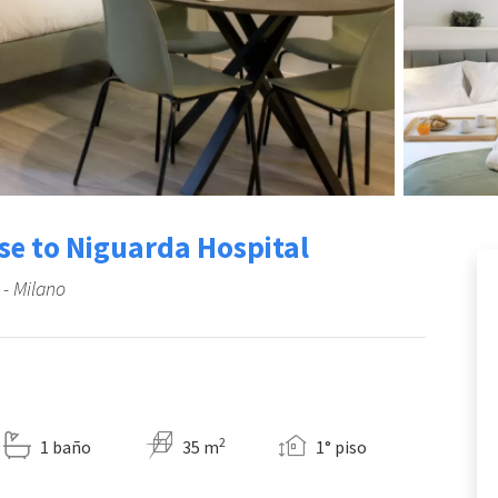
ose to Niguarda Hospital
 - Milano
2
1 baño
35 m
1° piso