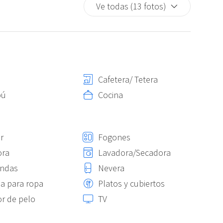
Ve todas (13 fotos)
Cafetera/ Tetera
pú
Cocina
r
Fogones
ora
Lavadora/Secadora
ondas
Nevera
a para ropa
Platos y cubiertos
r de pelo
TV