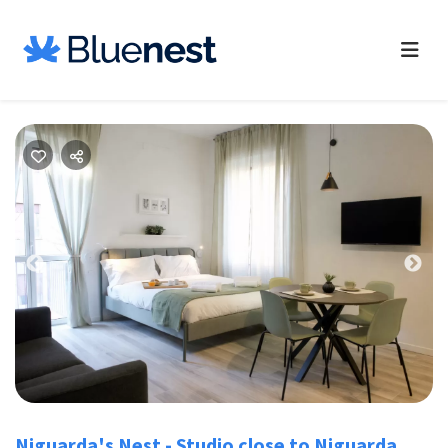
Previous
Nex
Niguarda's Nest - Studio close to Niguarda