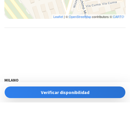
Leaflet
| ©
OpenStreetMap
contributors ©
CARTO
MILANO
ota@bluenesthome.it
Verificar disponibilidad
Powered by