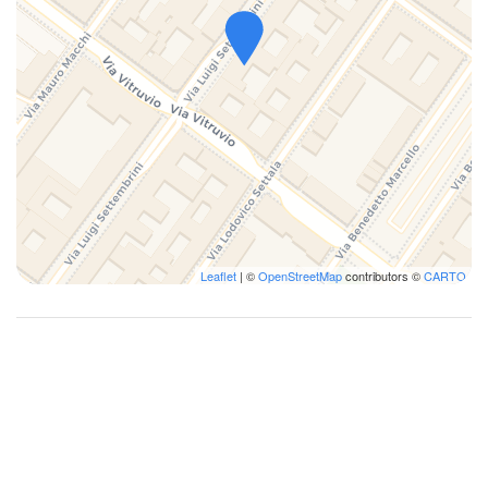
Leaflet
| ©
OpenStreetMap
contributors ©
CARTO