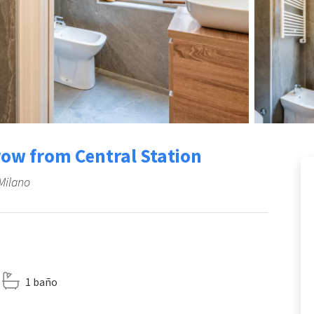
hrow from Central Station
 Milano
1 baño