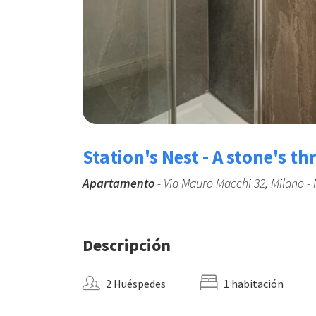
Station's Nest - A stone's t
Apartamento
- Via Mauro Macchi 32, Milano -
Descripción
2 Huéspedes
1 habitación