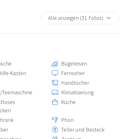
Alle anzeigen (31 Fotos)
äsche
Bügeleisen
Hilfe-Kasten
Fernseher
Handtücher
-/Teemaschine
Klimatisierung
tloses
Küche
ecken
chrank
Phon
lber
Teller und Besteck