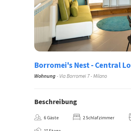
Borromei's Nest - Central Lo
Wohnung
- Via Borromei 7 - Milano
Beschreibung
6 Gäste
2 Schlafzimmer
1° Etage