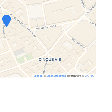
Leaflet
| ©
OpenStreetMap
contributors ©
CARTO