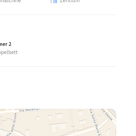
maschine
Zentrum
mer 2
ppelbett