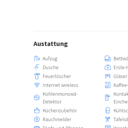
Austattung
Aufzug
Bettw
Dusche
Erste-
Feuerlöscher
Gläser
Internet wireless
Kaffee
Kohlenmonoxid-
Kontak
Detektor
Einch
Küchenzubehör
Kühls
Rauchmelder
Tafelsi