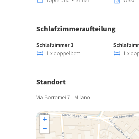
Töpfe und Pfannen
Wasch
Schlafzimmeraufteilung
Schlafzimmer 1
Schlafzim
1 x doppelbett
1 x do
Standort
Via Borromei 7 - Milano
+
−