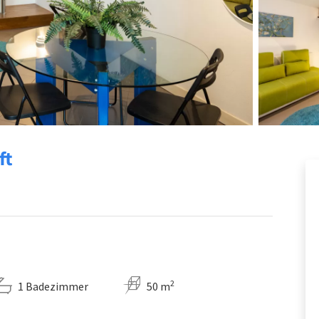
ft
2
1 Badezimmer
50 m