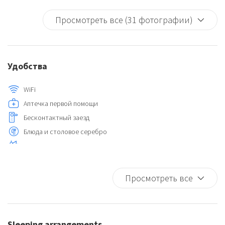
Просмотреть все (31 фотографии)
Удобства
WiFi
Аптечка первой помощи
Бесконтактный заезд
Блюда и столовое серебро
Даунтаун
Детектор дыма
Душ
Просмотреть все
Кастрюли и сковородки
Кондиционер
Кофеварка/аппарат для чая
Sleeping arrangements