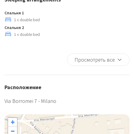
Кухня
Кухонная утварь
Спальня 1
Лифт
1 x double bed
Спальня 2
Полотенца
1 x double bed
Постельное белье
Рефрижератор
Стаканы/бокалы
Просмотреть все
Столовое серебро/посуда
ТВ
Утюг
Расположение
Фен
Carbon Monoxide Detector
Via Borromei 7 - Milano
+
−