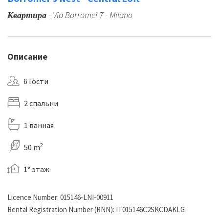
Квартира
- Via Borromei 7 - Milano
Описание
6 Гости
2 спальни
1 ванная
2
50 m
1° этаж
Licence Number: 015146-LNI-00911
Rental Registration Number (RNN): IT015146C2SKCDAKLG