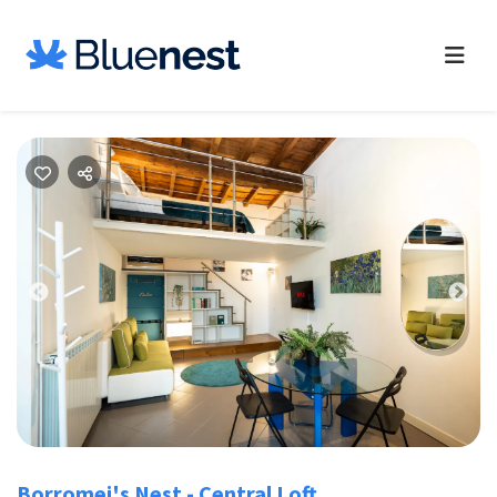
Previous
Nex
Borromei's Nest - Central Loft