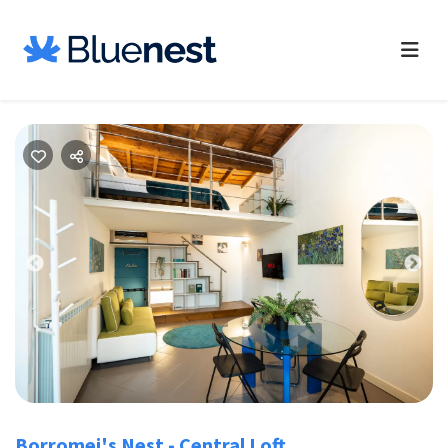
Previous
Nex
Borromei's Nest - Central Loft