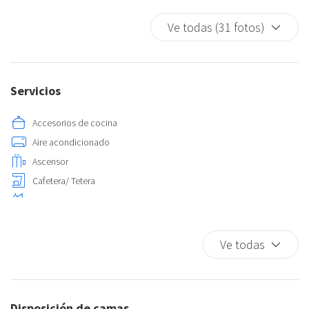
Ve todas (31 fotos)
Servicios
Accesorios de cocina
Aire acondicionado
Ascensor
Cafetera/ Tetera
Centro
Check-in sin contacto
Cocina
Ve todas
Copas
Cubiertos
Detector de humo
Disposición de camas