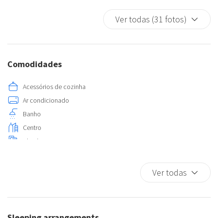
Ver todas (31 fotos)
Comodidades
Acessórios de cozinha
Ar condicionado
Banho
Centro
Check-in sem contato
Copos
Cozinha
Ver todas
Detector de monóxido de carbono
Elevador
Extintor de incêndio
Sleeping arrangements