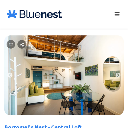
Previous
Nex
Borromei's Nest - Central Loft